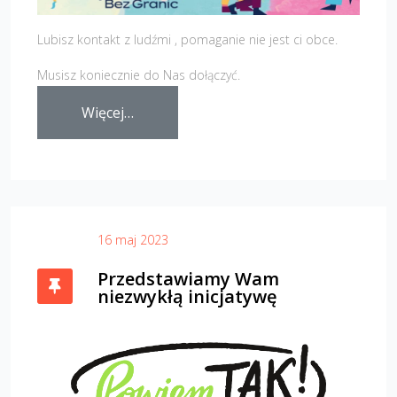
Lubisz kontakt z
ludźmi ,
pomaganie nie jest ci obce.
Musisz koniecznie do Nas dołączyć.
Więcej…
16 maj 2023
Przedstawiamy Wam
niezwykłą inicjatywę