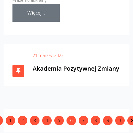
#razemdlaukrainy
Więcej…
21 marzec 2022
Akademia Pozytywnej Zmiany
1
2
3
4
5
6
7
8
9
10