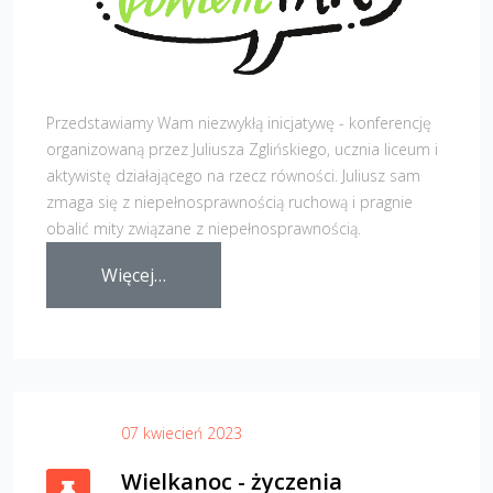
Przedstawiamy Wam niezwykłą inicjatywę - konferencję
organizowaną przez Juliusza Zglińskiego, ucznia liceum i
aktywistę działającego na rzecz równości. Juliusz sam
zmaga się z niepełnosprawnością ruchową i pragnie
obalić mity związane z niepełnosprawnością.
Więcej…
07 kwiecień 2023
Wielkanoc - życzenia