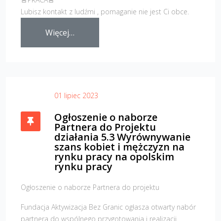
Lubisz kontakt z ludźmi , pomaganie nie jest Ci obce.
Więcej…
01 lipiec 2023
Ogłoszenie o naborze
Partnera do Projektu
działania 5.3 Wyrównywanie
szans kobiet i mężczyzn na
rynku pracy na opolskim
rynku pracy
Ogłoszenie o naborze Partnera do projektu
Fundacja Aktywizacja Bez Granic ogłasza otwarty nabór
partnera do wspólnego przygotowania i realizacji